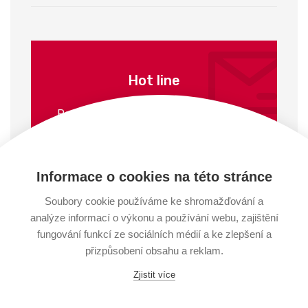
Hot line
Potřebujete pomoct nebo poradit? Jsme
tu pro vás.
Tel:
+420 487 825 022
Informace o cookies na této stránce
Email:
perma@perma.cz
Soubory cookie používáme ke shromažďování a
analýze informací o výkonu a používání webu, zajištění
fungování funkcí ze sociálních médií a ke zlepšení a
přizpůsobení obsahu a reklam.
Zjistit více