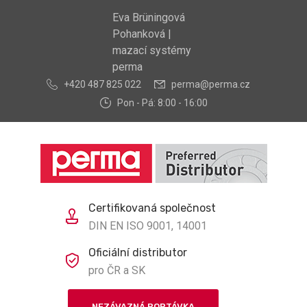
Eva Brüningová
Pohanková |
mazací systémy
perma
+420 487 825 022
perma@perma.cz
Pon - Pá: 8:00 - 16:00
Certifikovaná společnost
DIN EN ISO 9001, 14001
Oficiální distributor
pro ČR a SK
NEZÁVAZNÁ POPTÁVKA